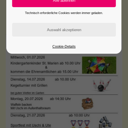
Hier finden Sie unsere aktuellen Temine und
Technisch erforderliche Cookies werden immer geladen.
Veranstaltungen.
Cookie-Details