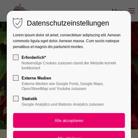
Menu
Menu
Datenschutzeinstellungen
Lorem ipsum dolor sit amet, consectetuer adipiscing elit. Aenean
commodo ligula eget dolor. Aenean massa. Cum sociis natoque
penatibus et magnis dis parturient montes.
Erforderlich*
Veranstaltungen
Notwendige Cookies zulassen damit die Website korrekt
funktioniert
Externe Medien
im August
Externe Medien wie Google Fonts, Google Maps,
OpenStreetMap und Youtube zulassen
Statistik
Google Analytics und Matomo Analytics zulassen